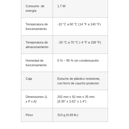
Consumo de
1.7 W
energía
Temperatura de
-10 °C a 60 °C (14 °F a 140 °F)
funcionamiento
Temperatura de
-20 °C a 70 °C (-4 °F a 158 °F)
almacenamiento
Humedad de
5 % – 95 % sin condensación
funcionamiento
Caja
Estuche de plástico resistente,
con forro de caucho protector
Dimensiones (L
202 mm x 92 mm x 35 mm
x P x A)
(8.35” x 3.62” x 1.4”)
Peso
313 g (0.69 lb.)