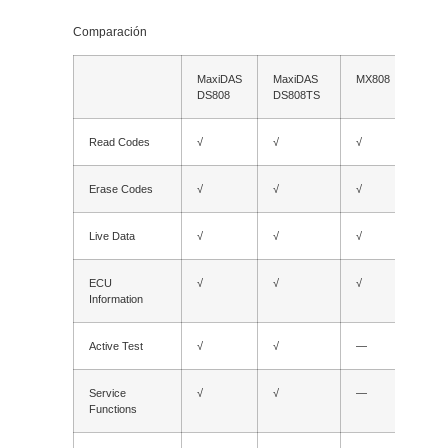
Comparación
MaxiDAS
MaxiDAS
MX808
MX8
DS808
DS808TS
Read Codes
√
√
√
√
Erase Codes
√
√
√
√
Live Data
√
√
√
√
ECU
√
√
√
√
Information
Active Test
√
√
—
—
Service
√
√
—
—
Functions