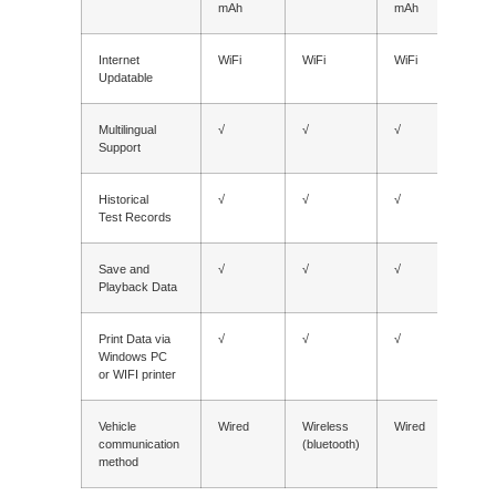
mAh
mAh
Internet
WiFi
WiFi
WiFi
WiFi
Updatable
Multilingual
√
√
√
√
Support
Historical
√
√
√
√
Test Records
Save and
√
√
√
√
Playback Data
Print Data via
√
√
√
√
Windows PC
or WIFI printer
Vehicle
Wired
Wireless
Wired
Wire
communication
(bluetooth)
(blu
method