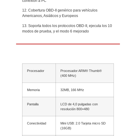
conexión a PC
12. Cobertura OBD-II genérico para vehículos
Americanos, Asiáticos y Europeos
13. Soporta todos los protocolos OBD-II, ejecuta los 10
modos de prueba, y el modo 6 mejorado
Especificaciones
Procesador
Procesador ARM® Thumb®
(400 MHz)
Memoria
32MB, 166 MHz
Pantalla
LCD de 4,0 pulgadas con
resolución 800×480
Conectividad
Mini USB: 2.0 Tarjeta micro SD
(16GB)