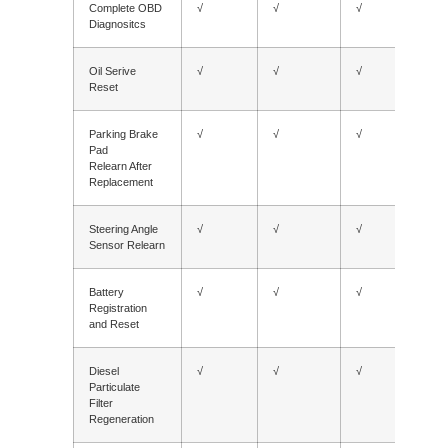
Complete OBD
√
√
√
√
Diagnositcs
Oil Serive
√
√
√
√
Reset
Parking Brake
√
√
√
√
Pad
Relearn After
Replacement
Steering Angle
√
√
√
√
Sensor Relearn
Battery
√
√
√
√
Registration
and Reset
Diesel
√
√
√
√
Particulate
Filter
Regeneration