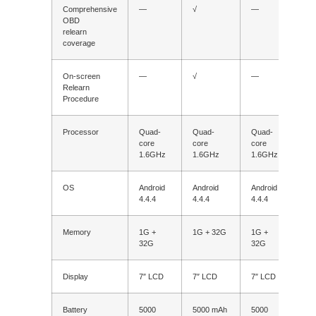
Comprehensive
—
√
—
√
OBD
relearn
coverage
On-screen
—
√
—
√
Relearn
Procedure
Processor
Quad-
Quad-
Quad-
Qua
core
core
core
core
1.6GHz
1.6GHz
1.6GHz
1.6
OS
Android
Android
Android
Andr
4.4.4
4.4.4
4.4.4
4.4.
Memory
1G +
1G + 32G
1G +
1G 
32G
32G
Display
7″ LCD
7″ LCD
7″ LCD
7″ 
Battery
5000
5000 mAh
5000
500