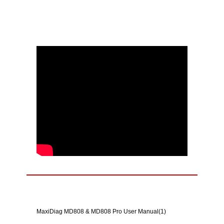
Video
Descargas
MaxiDiag MD808 & MD808 Pro User Manual(1)