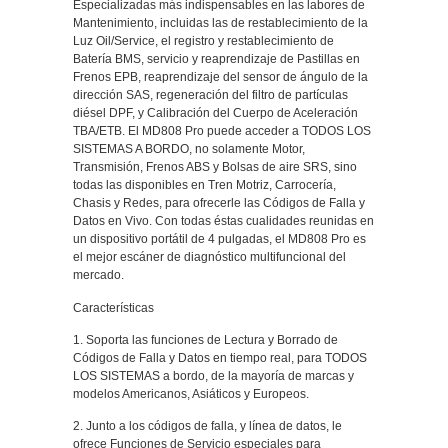
Especializadas más indispensables en las labores de
Mantenimiento, incluidas las de restablecimiento de la
Luz Oil/Service, el registro y restablecimiento de
Batería BMS, servicio y reaprendizaje de Pastillas en
Frenos EPB, reaprendizaje del sensor de ángulo de la
dirección SAS, regeneración del filtro de partículas
diésel DPF, y Calibración del Cuerpo de Aceleración
TBA/ETB. El MD808 Pro puede acceder a TODOS LOS
SISTEMAS A BORDO, no solamente Motor,
Transmisión, Frenos ABS y Bolsas de aire SRS, sino
todas las disponibles en Tren Motriz, Carrocería,
Chasis y Redes, para ofrecerle las Códigos de Falla y
Datos en Vivo. Con todas éstas cualidades reunidas en
un dispositivo portátil de 4 pulgadas, el MD808 Pro es
el mejor escáner de diagnóstico multifuncional del
mercado.
Características
1. Soporta las funciones de Lectura y Borrado de
Códigos de Falla y Datos en tiempo real, para TODOS
LOS SISTEMAS a bordo, de la mayoría de marcas y
modelos Americanos, Asiáticos y Europeos.
2. Junto a los códigos de falla, y línea de datos, le
ofrece Funciones de Servicio especiales para